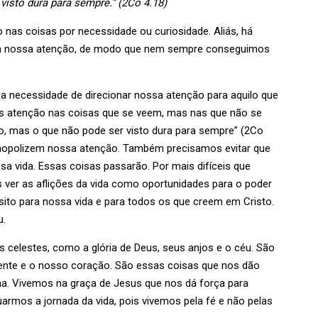
isto dura para sempre.” (2Co 4.18)
as coisas por necessidade ou curiosidade. Aliás, há
 a nossa atenção, de modo que nem sempre conseguimos
 a necessidade de direcionar nossa atenção para aquilo que
os atenção nas coisas que se veem, mas nas que não se
o, mas o que não pode ser visto dura para sempre” (2Co
onopolizem nossa atenção. Também precisamos evitar que
a vida. Essas coisas passarão. Por mais difíceis que
ver as aflições da vida como oportunidades para o poder
sito para nossa vida e para todos os que creem em Cristo.
u.
 celestes, como a glória de Deus, seus anjos e o céu. São
nte e o nosso coração. São essas coisas que nos dão
na. Vivemos na graça de Jesus que nos dá força para
armos a jornada da vida, pois vivemos pela fé e não pelas