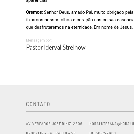
aparências.
Oremos:
Senhor Deus, amado Pai, muito obrigado pela
fixarmos nossos olhos e coração nas coisas essencia
que desfrutaremos na eternidade. Em nome de Jesus
Mensagem por:
Pastor Iderval Strelhow
CONTATO
AV. VEREADOR JOSÉ DINIZ, 2306
HORALUTERANA@HORALU
BROOKLIN – SÃO PAULO – SP
(11) 5097-7600