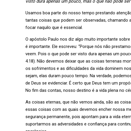
visto dura apenas um pouco, mas o que não pode ser v
Usamos boa parte do nosso tempo prestando atenção n
tantas coisas que podem ser observadas, chamando
focar naquilo que é essencial.
O apóstolo Paulo nos diz algo muito importante sobre
é importante. Ele escreveu: “Porque nós não prestam
veem. Pois o que pode ser visto dura apenas um pouc
4.18). Não devemos deixar que as coisas terrenas m
os sofrimentos e as dificuldades da vida dominem noss
sejam, elas duram pouco tempo. Na verdade, podemos 
de Deus se evidenciar. É certo que Deus tem um propó
No fim das contas, nosso destino é a vida plena no cé
As coisas eternas, que não vemos ainda, são as coisas
essas coisas com as quais devemos encher nossa me
segurança permanente, pois apontam para a vida eter
suportarmos as adversidades e confiança para continu