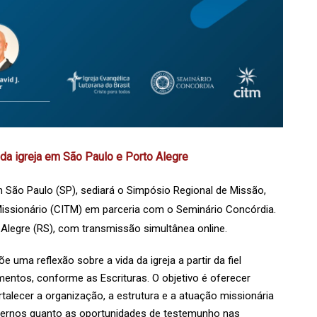
da igreja em São Paulo e Porto Alegre
em São Paulo (SP), sediará o Simpósio Regional de Missão,
Missionário (CITM) em parceria com o Seminário Concórdia.
o Alegre (RS), com transmissão simultânea online.
 uma reflexão sobre a vida da igreja a partir da fiel
ntos, conforme as Escrituras. O objetivo é oferecer
rtalecer a organização, a estrutura e a atuação missionária
ternos quanto as oportunidades de testemunho nas