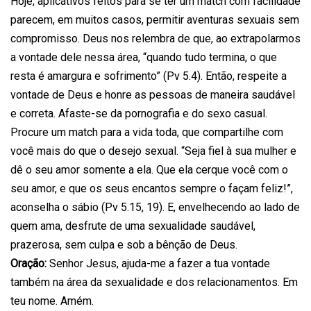
Hoje, aplicativos feitos para se ter um match com facilidade
parecem, em muitos casos, permitir aventuras sexuais sem
compromisso. Deus nos relembra de que, ao extrapolarmos
a vontade dele nessa área, “quando tudo termina, o que
resta é amargura e sofrimento” (Pv 5.4). Então, respeite a
vontade de Deus e honre as pessoas de maneira saudável
e correta. Afaste-se da pornografia e do sexo casual.
Procure um match para a vida toda, que compartilhe com
você mais do que o desejo sexual. “Seja fiel à sua mulher e
dê o seu amor somente a ela. Que ela cerque você com o
seu amor, e que os seus encantos sempre o façam feliz!”,
aconselha o sábio (Pv 5.15, 19). E, envelhecendo ao lado de
quem ama, desfrute de uma sexualidade saudável,
prazerosa, sem culpa e sob a bênção de Deus.
Oração:
Senhor Jesus, ajuda-me a fazer a tua vontade
também na área da sexualidade e dos relacionamentos. Em
teu nome. Amém.