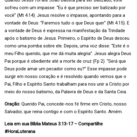
Quando Jesus foi até João Batista para ser batizado, este
sofreu com um impasse: “Eu é que preciso ser batizado por
você” (Mt 4.14). Jesus resolve o impasse, apontando para a
vontade de Deus: “Faremos tudo o que Deus quer” (Mt 4.15). E
a vontade de Deus é expressa na manifestação da Trindade
após o batismo de Jesus. Primeiro, o Espírito de Deus desceu
como uma pomba sobre ele. Depois, uma voz disse: “Este é o
meu Filho querido, que me dá muita alegria”. Jesus alegra Deus
Pai porque é obediente até a morte de cruz (Fp 2). “Será que
Deus pode amar um pecador como eu?” Esse impasse pode
surgir em nosso coração e é resolvido quando vemos que o
Pai, Filho e Espírito Santo trabalham para nos unir a Cristo por
meio do nosso batismo, da Palavra de Deus e da Santa Ceia.
Oração:
Querido Pai, concede-nos fé firme em Cristo, nosso
Salvador, que reina contigo e com o Espírito Santo. Amém.
Leia em sua Bíblia Mateus 3.13-17 – Compartilhe
#HoraLuterana