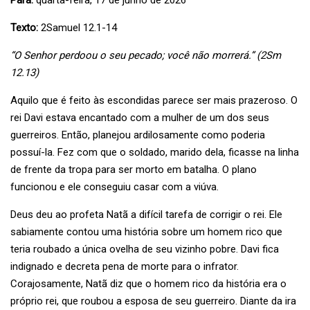
Para:
quarta-feira, 17 de junho de 2026
Texto:
2Samuel 12.1-14
“O Senhor perdoou o seu pecado; você não morrerá.” (2Sm
12.13)
Aquilo que é feito às escondidas parece ser mais prazeroso. O
rei Davi estava encantado com a mulher de um dos seus
guerreiros. Então, planejou ardilosamente como poderia
possuí-la. Fez com que o soldado, marido dela, ficasse na linha
de frente da tropa para ser morto em batalha. O plano
funcionou e ele conseguiu casar com a viúva.
Deus deu ao profeta Natã a difícil tarefa de corrigir o rei. Ele
sabiamente contou uma história sobre um homem rico que
teria roubado a única ovelha de seu vizinho pobre. Davi fica
indignado e decreta pena de morte para o infrator.
Corajosamente, Natã diz que o homem rico da história era o
próprio rei, que roubou a esposa de seu guerreiro. Diante da ira