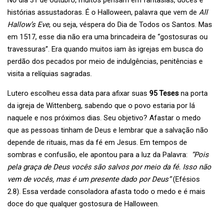
No dia 31 de outubro, muitos pensam em fantasias, doces e
histórias assustadoras. É o Halloween, palavra que vem de
All
Hallow’s Eve
, ou seja, véspera do Dia de Todos os Santos.
Mas
em 1517, esse dia não era uma brincadeira de “gostosuras ou
travessuras”. Era quando muitos iam às igrejas em busca do
perdão dos pecados por meio de indulgências, penitências e
visita a relíquias sagradas.
Lutero escolheu essa data para afixar suas
95 Teses
na porta
da igreja de Wittenberg, sabendo que o povo estaria por lá
naquele e nos próximos dias. Seu objetivo? Afastar o medo
que as pessoas tinham de Deus e lembrar que a salvação não
depende de rituais, mas da fé em Jesus. Em tempos de
sombras e confusão, ele apontou para a luz da Palavra:
“Pois
pela graça de Deus vocês são salvos por meio da fé. Isso não
vem de vocês, mas é um presente dado por Deus”
(Efésios
2.8). Essa verdade consoladora afasta todo o medo e é mais
doce do que qualquer gostosura de Halloween.