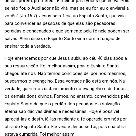
Jesus, porém, prometeu: “É melhor para vocês que eu vá. Pois
se não for, o Auxiliador não virá; mas se eu for, eu o enviarei a
vocês” (Jo 16.7). Jesus se referia ao Espírito Santo, que viria
para convencer as pessoas de que elas são pecadoras
perdidas e condenadas e que somente pela fé nele podem ser
salvas. Além disso, o Espírito Santo viria com a função de
ensinar toda a verdade.
Hoje entendemos por que Jesus subiu ao céu 40 dias após a
sua ressurreição. Foi melhor assim, pois o Espírito Santo
chegou até nós. Não temos condições de, por nós mesmos,
buscarmos o evangelho. Essa vontade não está em nós. Na
verdade, queremos distanciamento do evangelho e de todos
os demais dons divinos. Fomos, no entanto, convencidos pelo
Espírito Santo de que o perdão dos pecados e a salvação
eterna são dádivas divinas e necessárias. Hoje é possível
apreciá-las e desfrutá-las mediante a fé operada em nós por
obra do Espírito Santo. Ele veio e Jesus se foi, pois sua obra
estava cumprida. Foi melhor assim!