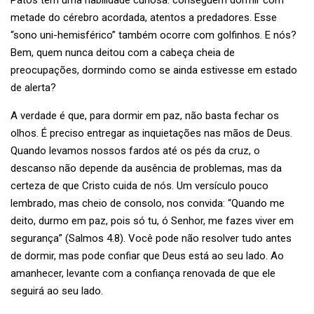
Patos têm uma habilidade curiosa: conseguem dormir com
metade do cérebro acordada, atentos a predadores. Esse
“sono uni-hemisférico” também ocorre com golfinhos. E nós?
Bem, quem nunca deitou com a cabeça cheia de
preocupações, dormindo como se ainda estivesse em estado
de alerta?
A verdade é que, para dormir em paz, não basta fechar os
olhos. É preciso entregar as inquietações nas mãos de Deus.
Quando levamos nossos fardos até os pés da cruz, o
descanso não depende da ausência de problemas, mas da
certeza de que Cristo cuida de nós. Um versículo pouco
lembrado, mas cheio de consolo, nos convida: “
Quando me
deito, durmo em paz, pois só tu, ó
Senhor
, me fazes viver em
segurança
” (Salmos 4.8). Você pode não resolver tudo antes
de dormir, mas pode confiar que Deus está ao seu lado. Ao
amanhecer, levante com a confiança renovada de que ele
seguirá ao seu lado.