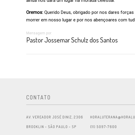
ainda nos dará um lugar na morada celestial.
Oremos:
Querido Deus, obrigado por nos dares forças 
morrer em nosso lugar e por nos abençoares com tu
Mensagem por:
Pastor Jossemar Schulz dos Santos
CONTATO
AV. VEREADOR JOSÉ DINIZ, 2306
HORALUTERANA@HORALU
BROOKLIN – SÃO PAULO – SP
(11) 5097-7600