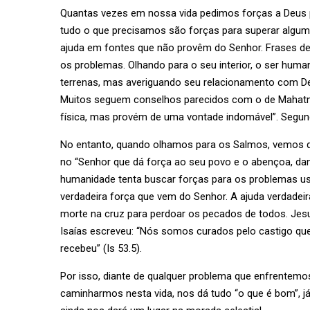
Quantas vezes em nossa vida pedimos forças a Deus
tudo o que precisamos são forças para superar algum
ajuda em fontes que não provêm do Senhor. Frases d
os problemas. Olhando para o seu interior, o ser huma
terrenas, mas averiguando seu relacionamento com D
Muitos seguem conselhos parecidos com o de Mahatma
física, mas provém de uma vontade indomável”. Segund
No entanto, quando olhamos para os Salmos, vemos qu
no “Senhor que dá força ao seu povo e o abençoa, dan
humanidade tenta buscar forças para os problemas u
verdadeira força que vem do Senhor. A ajuda verdadei
morte na cruz para perdoar os pecados de todos. Jes
Isaías escreveu: “Nós somos curados pelo castigo que
recebeu” (Is 53.5).
Por isso, diante de qualquer problema que enfrentemo
caminharmos nesta vida, nos dá tudo “o que é bom”, já 