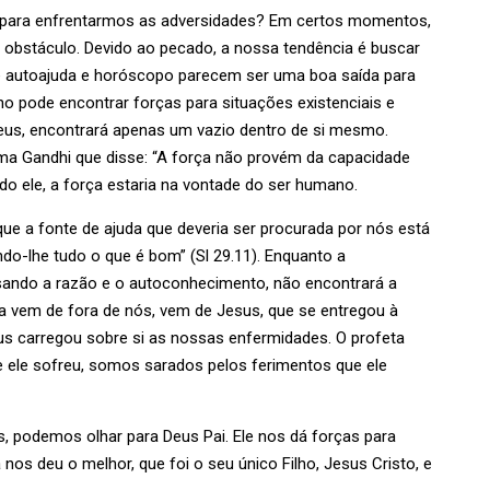
 para enfrentarmos as adversidades? Em certos momentos,
 obstáculo. Devido ao pecado, a nossa tendência é buscar
e autoajuda e horóscopo parecem ser uma boa saída para
no pode encontrar forças para situações existenciais e
eus, encontrará apenas um vazio dentro de si mesmo.
 Gandhi que disse: “A força não provém da capacidade
o ele, a força estaria na vontade do ser humano.
e a fonte de ajuda que deveria ser procurada por nós está
do-lhe tudo o que é bom” (Sl 29.11). Enquanto a
sando a razão e o autoconhecimento, não encontrará a
ra vem de fora de nós, vem de Jesus, que se entregou à
us carregou sobre si as nossas enfermidades. O profeta
 ele sofreu, somos sarados pelos ferimentos que ele
s, podemos olhar para Deus Pai. Ele nos dá forças para
nos deu o melhor, que foi o seu único Filho, Jesus Cristo, e