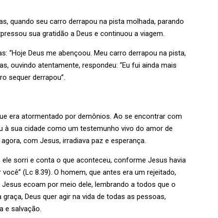
gas, quando seu carro derrapou na pista molhada, parando
xpressou sua gratidão a Deus e continuou a viagem.
gas: “Hoje Deus me abençoou. Meu carro derrapou na pista,
as, ouvindo atentamente, respondeu: “Eu fui ainda mais
o sequer derrapou”.
que era atormentado por demônios. Ao se encontrar com
nou à sua cidade como um testemunho vivo do amor de
 agora, com Jesus, irradiava paz e esperança.
 ele sorri e conta o que aconteceu, conforme Jesus havia
 você” (Lc 8.39). O homem, que antes era um rejeitado,
 Jesus ecoam por meio dele, lembrando a todos que o
 graça, Deus quer agir na vida de todas as pessoas,
a e salvação.