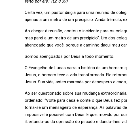
feito por ele.” (Lc 8.39)
Certa vez, um pastor dirigia para uma reunião de cole
apenas a um metro de um precipício. Ainda trêmulo, e
Ao chegar à reunião, contou o incidente para os cole
mas parei a um metro de um precipício”. Um dos coleg
abençoado que você, porque a caminho daqui meu carr
Somos abençoados por Deus a todo momento.
O Evangelho de Lucas narra a história de um homem 
Jesus, o homem teve a vida transformada. Ele retor
Jesus. Sua vida, antes marcada por desespero e caos,
Ao ser questionado sobre sua mudança extraordinária,
ordenado: “Volte para casa e conte o que Deus fez por
torna-se um mensageiro de esperança. As palavras de
impossível é possível com Deus. E que, movido por sua
libertando-as da opressão do pecado e dando-lhes vid