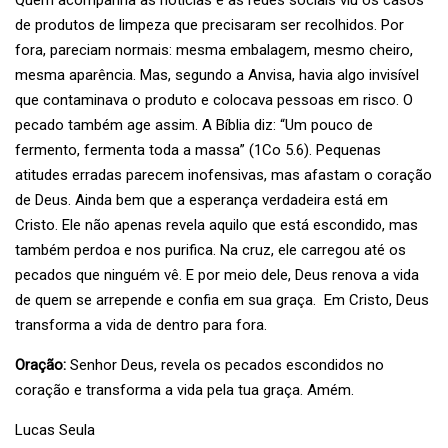
Quem acompanha as notícias e as redes sociais viu os casos
de produtos de limpeza que precisaram ser recolhidos. Por
fora, pareciam normais: mesma embalagem, mesmo cheiro,
mesma aparência. Mas, segundo a Anvisa, havia algo invisível
que contaminava o produto e colocava pessoas em risco. O
pecado também age assim. A Bíblia diz: “Um pouco de
fermento, fermenta toda a massa” (1Co 5.6). Pequenas
atitudes erradas parecem inofensivas, mas afastam o coração
de Deus. Ainda bem que a esperança verdadeira está em
Cristo. Ele não apenas revela aquilo que está escondido, mas
também perdoa e nos purifica. Na cruz, ele carregou até os
pecados que ninguém vê. E por meio dele, Deus renova a vida
de quem se arrepende e confia em sua graça. Em Cristo, Deus
transforma a vida de dentro para fora.
Oração:
Senhor Deus, revela os pecados escondidos no
coração e transforma a vida pela tua graça. Amém.
Lucas Seula